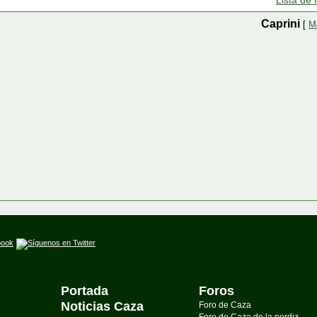
Lista de 
Caprini
[
M
Portada
Foros
Noticias Caza
Foro de Caza
Foro de Caza de la perdiz